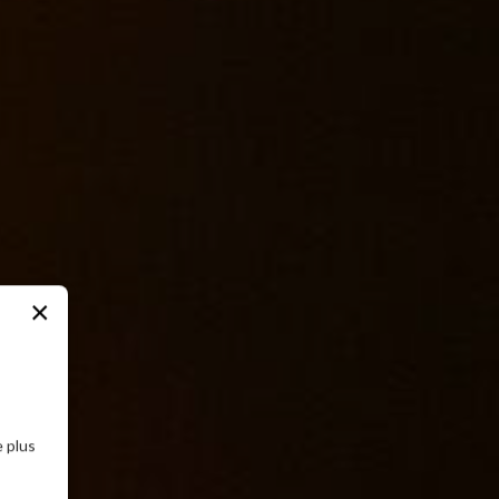
×
 plus