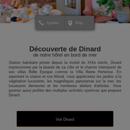
Appeler
Map
+
+
×
Hôtel Villa Reine Hortense
Hôtel Villa Reine Horte
Pour créer votre itinéraire ou
Pour créer votre itinérai
−
−
pour avoir plus d'informations
pour avoir plus d'inform
Découverte de Dinard
sur votre destination,
sur votre destination,
cliquez ICI.
cliquez ICI.
de notre hôtel en bord de mer
Station balnéaire prisée depuis la moitié du XIXe siècle, Dinard
impressionne par la beauté de sa côte et le charme intemporel de
ses villas Belle Epoque comme la Villa Reine Hortense. En
arpentant la station et son littoral, vous apprécierez les jardins à la
végétation luxuriante, les magnifiques panoramas sur la mer, les
luxueuses demeures et les nombreux ateliers d'artistes. Vous
pourrez aussi profiter des multiples activités sportives que propose
Dinard.
Voir Dinard
Leaflet
Leaflet
| Map data ©
| Map data ©
contributors
contributors