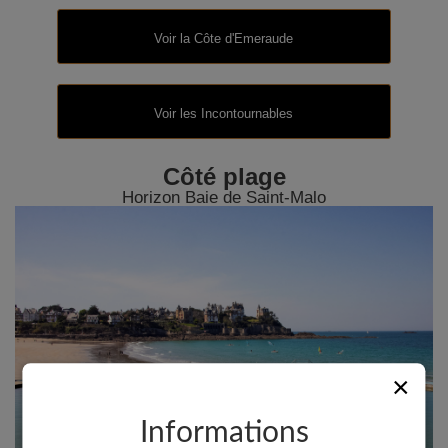
Voir la Côte d'Emeraude
Voir les Incontournables
Côté plage
Horizon Baie de Saint-Malo
×
Informations