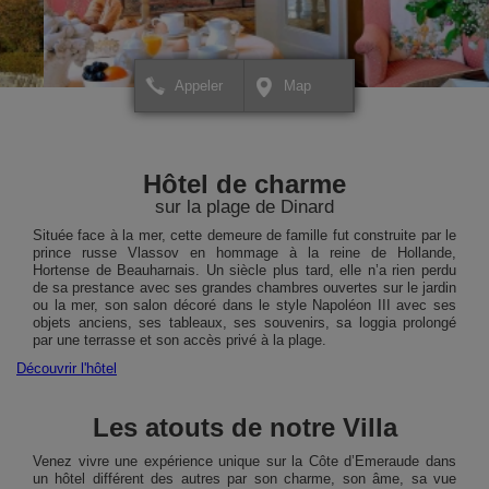
Appeler
Map
+
+
×
Hôtel Villa Reine Hortense
Hôtel Villa Reine Horte
Pour créer votre itinéraire ou
Pour créer votre itinérai
−
−
pour avoir plus d'informations
pour avoir plus d'inform
Hôtel de charme
sur votre destination,
sur votre destination,
cliquez ICI.
cliquez ICI.
sur la plage de Dinard
Située face à la mer, cette demeure de famille fut construite par le
prince russe Vlassov en hommage à la reine de Hollande,
Hortense de Beauharnais. Un siècle plus tard, elle n’a rien perdu
de sa prestance avec ses grandes chambres ouvertes sur le jardin
ou la mer, son salon décoré dans le style Napoléon III avec ses
objets anciens, ses tableaux, ses souvenirs, sa loggia prolongé
par une terrasse et son accès privé à la plage.
Découvrir l'hôtel
Les atouts de notre Villa
Leaflet
Leaflet
| Map data ©
| Map data ©
contributors
contributors
Venez vivre une expérience unique sur la Côte d’Emeraude dans
un hôtel différent des autres par son charme, son âme, sa vue