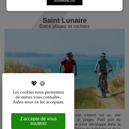
Voir les Incontournables
Saint Lunaire
Entre plages et rochers
Les cookies nous permettent
de mieux vous connaître.
Aidez-nous en les acceptant.
Jouxtant Dinard, cette petite commune s'étend sur un site
J’accepte de vous
exceptionnel entre pointes rocheuses et plages. Petit port de
soutenir
pêche sous la Révolution, Saint-Lunaire s'est développé dans la
seconde moitié du XIXe siècle lors de l'essor du balnéaire et de la