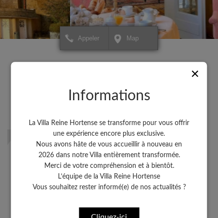
Appeler
Map
+
+
×
Hôtel Villa Reine Hortense
Hôtel Villa Reine Horte
Pour créer votre itinéraire ou
Pour créer votre itinérai
−
−
×
pour avoir plus d'informations
pour avoir plus d'inform
sur votre destination,
Saint-Lunaire
sur votre destination,
cliquez ICI.
cliquez ICI.
à côté de Dinard
Informations
Plus proche encore de l'hôtel, une autre station balnéaire de la
côte d'Emeraude mérite un petit détour lors de votre séjour à la
Villa Reine Hortense : Saint-Lunaire.
La Villa Reine Hortense se transforme pour vous offrir
une expérience encore plus exclusive.
Nous avons hâte de vous accueillir à nouveau en
Voir Dinard
2026 dans notre Villa entièrement transformée.
Merci de votre compréhension et à bientôt.
L’équipe de la Villa Reine Hortense
Voir la Côte d'Emeraude
Vous souhaitez rester informé(e) de nos actualités ?
Leaflet
Leaflet
| Map data ©
| Map data ©
contributors
contributors
Cliquez-ici