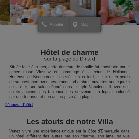
Appeler
Map
+
+
×
Hôtel Villa Reine Hortense
Hôtel Villa Reine Horte
Pour créer votre itinéraire ou
Pour créer votre itinérai
−
−
pour avoir plus d'informations
pour avoir plus d'inform
Hôtel de charme
sur votre destination,
sur votre destination,
cliquez ICI.
cliquez ICI.
sur la plage de Dinard
Située face à la mer, cette demeure de famille fut construite par le
prince russe Vlassov en hommage à la reine de Hollande,
Hortense de Beauharnais. Un siècle plus tard, elle n’a rien perdu
de sa prestance avec ses grandes chambres ouvertes sur le jardin
ou la mer, son salon décoré dans le style Napoléon III avec ses
objets anciens, ses tableaux, ses souvenirs, sa loggia prolongé
par une terrasse et son accès privé à la plage.
Découvrir l'hôtel
Les atouts de notre Villa
Leaflet
Leaflet
| Map data ©
| Map data ©
contributors
contributors
Venez vivre une expérience unique sur la Côte d’Emeraude dans
un hôtel différent des autres par son charme, son âme, sa vue