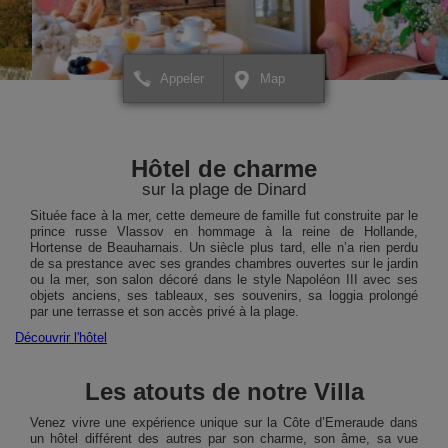
Appeler
Map
+
+
×
Hôtel Villa Reine Hortense
Hôtel Villa Reine Horte
Pour créer votre itinéraire ou
Pour créer votre itinérai
−
−
pour avoir plus d'informations
pour avoir plus d'inform
Hôtel de charme
sur votre destination,
sur votre destination,
cliquez ICI.
cliquez ICI.
sur la plage de Dinard
Située face à la mer, cette demeure de famille fut construite par le
prince russe Vlassov en hommage à la reine de Hollande,
Hortense de Beauharnais. Un siècle plus tard, elle n’a rien perdu
de sa prestance avec ses grandes chambres ouvertes sur le jardin
ou la mer, son salon décoré dans le style Napoléon III avec ses
objets anciens, ses tableaux, ses souvenirs, sa loggia prolongé
par une terrasse et son accès privé à la plage.
Découvrir l'hôtel
Les atouts de notre Villa
Leaflet
Leaflet
| Map data ©
| Map data ©
contributors
contributors
Venez vivre une expérience unique sur la Côte d’Emeraude dans
un hôtel différent des autres par son charme, son âme, sa vue