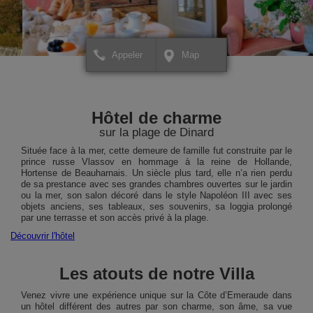
Appeler
Map
+
+
×
Hôtel Villa Reine Hortense
Hôtel Villa Reine Horte
Pour créer votre itinéraire ou
Pour créer votre itinérai
−
−
pour avoir plus d'informations
pour avoir plus d'inform
Hôtel de charme
sur votre destination,
sur votre destination,
cliquez ICI.
cliquez ICI.
sur la plage de Dinard
Située face à la mer, cette demeure de famille fut construite par le
prince russe Vlassov en hommage à la reine de Hollande,
Hortense de Beauharnais. Un siècle plus tard, elle n’a rien perdu
de sa prestance avec ses grandes chambres ouvertes sur le jardin
ou la mer, son salon décoré dans le style Napoléon III avec ses
objets anciens, ses tableaux, ses souvenirs, sa loggia prolongé
par une terrasse et son accès privé à la plage.
Découvrir l'hôtel
Les atouts de notre Villa
Leaflet
Leaflet
| Map data ©
| Map data ©
contributors
contributors
Venez vivre une expérience unique sur la Côte d’Emeraude dans
un hôtel différent des autres par son charme, son âme, sa vue