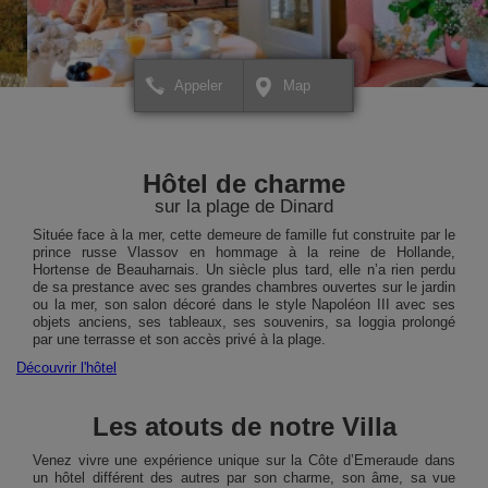
Appeler
Map
+
+
×
Hôtel Villa Reine Hortense
Hôtel Villa Reine Horte
Pour créer votre itinéraire ou
Pour créer votre itinérai
−
−
pour avoir plus d'informations
pour avoir plus d'inform
Hôtel de charme
sur votre destination,
sur votre destination,
cliquez ICI.
cliquez ICI.
sur la plage de Dinard
Située face à la mer, cette demeure de famille fut construite par le
prince russe Vlassov en hommage à la reine de Hollande,
Hortense de Beauharnais. Un siècle plus tard, elle n’a rien perdu
de sa prestance avec ses grandes chambres ouvertes sur le jardin
ou la mer, son salon décoré dans le style Napoléon III avec ses
objets anciens, ses tableaux, ses souvenirs, sa loggia prolongé
par une terrasse et son accès privé à la plage.
Découvrir l'hôtel
Les atouts de notre Villa
Leaflet
Leaflet
| Map data ©
| Map data ©
contributors
contributors
Venez vivre une expérience unique sur la Côte d’Emeraude dans
un hôtel différent des autres par son charme, son âme, sa vue