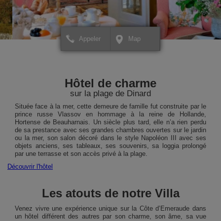
Appeler
Map
+
+
×
Hôtel Villa Reine Hortense
Hôtel Villa Reine Horte
Pour créer votre itinéraire ou
Pour créer votre itinérai
−
−
pour avoir plus d'informations
pour avoir plus d'inform
Hôtel de charme
sur votre destination,
sur votre destination,
cliquez ICI.
cliquez ICI.
sur la plage de Dinard
Située face à la mer, cette demeure de famille fut construite par le
prince russe Vlassov en hommage à la reine de Hollande,
Hortense de Beauharnais. Un siècle plus tard, elle n’a rien perdu
de sa prestance avec ses grandes chambres ouvertes sur le jardin
ou la mer, son salon décoré dans le style Napoléon III avec ses
objets anciens, ses tableaux, ses souvenirs, sa loggia prolongé
par une terrasse et son accès privé à la plage.
Découvrir l'hôtel
Les atouts de notre Villa
Leaflet
Leaflet
| Map data ©
| Map data ©
contributors
contributors
Venez vivre une expérience unique sur la Côte d’Emeraude dans
un hôtel différent des autres par son charme, son âme, sa vue